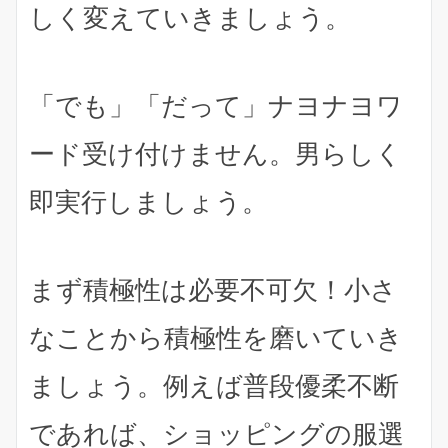
しく変えていきましょう。
「でも」「だって」ナヨナヨワ
ード受け付けません。男らしく
即実行しましょう。
まず積極性は必要不可欠！小さ
なことから積極性を磨いていき
ましょう。例えば普段優柔不断
であれば、ショッピングの服選