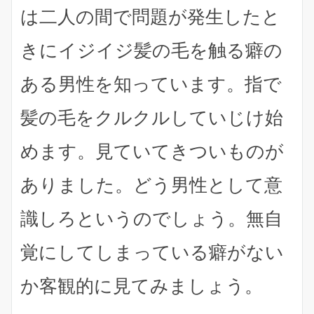
は二人の間で問題が発生したと
きにイジイジ髪の毛を触る癖の
ある男性を知っています。指で
髪の毛をクルクルしていじけ始
めます。見ていてきついものが
ありました。どう男性として意
識しろというのでしょう。無自
覚にしてしまっている癖がない
か客観的に見てみましょう。