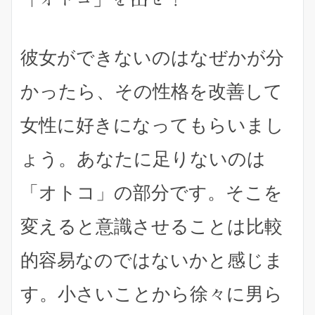
彼女ができないのはなぜかが分
かったら、その性格を改善して
女性に好きになってもらいまし
ょう。あなたに足りないのは
「オトコ」の部分です。そこを
変えると意識させることは比較
的容易なのではないかと感じま
す。小さいことから徐々に男ら