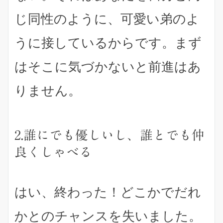
じ同性のように、可愛い弟のよ
うに接しているからです。まず
はそこに気づかないと前進はあ
りません。
2.誰にでも優しいし、誰とでも仲
良くしゃべる
はい、終わった！どこかでだれ
かとのチャンスを失いました。