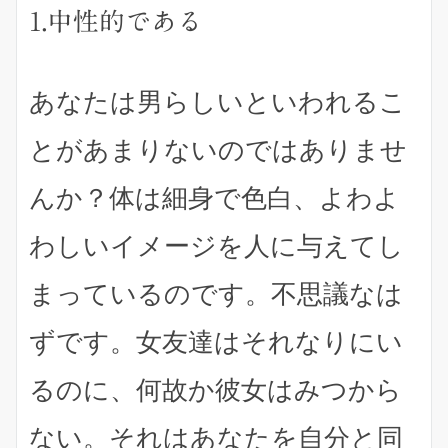
1.中性的である
あなたは男らしいといわれるこ
とがあまりないのではありませ
んか？体は細身で色白、よわよ
わしいイメージを人に与えてし
まっているのです。不思議なは
ずです。女友達はそれなりにい
るのに、何故か彼女はみつから
ない。それはあなたを自分と同