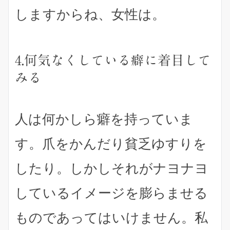
しますからね、女性は。
4.何気なくしている癖に着目して
みる
人は何かしら癖を持っていま
す。爪をかんだり貧乏ゆすりを
したり。しかしそれがナヨナヨ
しているイメージを膨らませる
ものであってはいけません。私