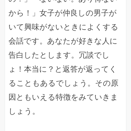
から！」女子が仲良しの男子が
いて興味がないときによくする
会話です。あなたが好きな人に
告白したとします。冗談でし
ょ！本当に？と返答が返ってく
ることもあるでしょう。その原
因ともいえる特徴をみていきま
しょう。