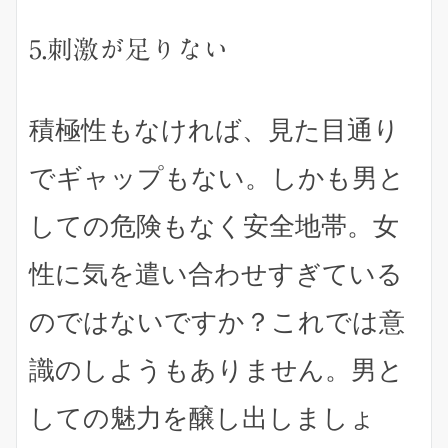
5.刺激が足りない
積極性もなければ、見た目通り
でギャップもない。しかも男と
しての危険もなく安全地帯。女
性に気を遣い合わせすぎている
のではないですか？これでは意
識のしようもありません。男と
しての魅力を醸し出しましょ