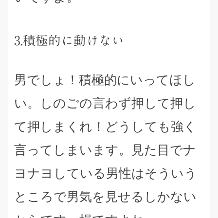
3.積極的に動けない
男でしょ！積極的にいってほし
い。しのごの言わず押して押し
て押しまくれ！どうしても強く
言ってしまいます。見た目でナ
ヨナヨしている男性はそういう
ところで男気を見せるしかない