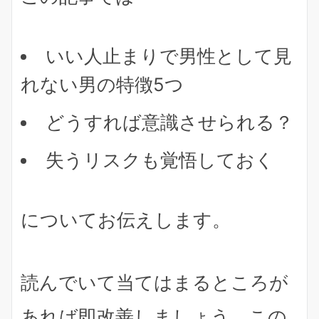
いい人止まりで男性として見
れない男の特徴5つ
どうすれば意識させられる？
失うリスクも覚悟しておく
についてお伝えします。
読んでいて当てはまるところが
あれば即改善しましょう。この