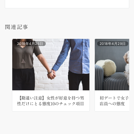
ー
シ
関連記事
ョ
ン
2018年4月25日
2018年4月29日
【勘違い注意】女性が好意を持つ男
初デートで女子は
性だけにとる態度10のチェック項目
店員への態度